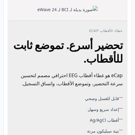
غطاء الأقطاب ECAP
تحضير أسرع. تموضع ثابت
للأقطاب.
eCap هو غطاء أقطاب EEG احترافي مصمم لتحسين
سرعة التحضير، وتموضع الأقطاب، واتساق التسجيل.
قابل للغسل وصحي
إعداد سريع وسهل
أقطاب Ag/AgCl
بنية سيليكون مرنة