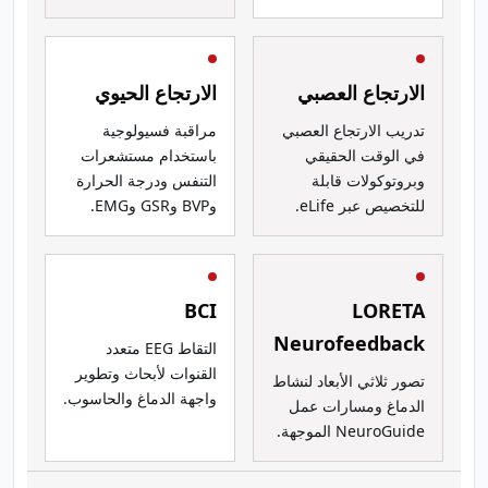
الارتجاع العصبي
الارتجاع الحيوي
تدريب الارتجاع العصبي
مراقبة فسيولوجية
في الوقت الحقيقي
باستخدام مستشعرات
وبروتوكولات قابلة
التنفس ودرجة الحرارة
للتخصيص عبر eLife.
وBVP وGSR وEMG.
BCI
LORETA
Neurofeedback
التقاط EEG متعدد
القنوات لأبحاث وتطوير
تصور ثلاثي الأبعاد لنشاط
واجهة الدماغ والحاسوب.
الدماغ ومسارات عمل
NeuroGuide الموجهة.