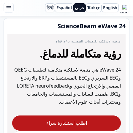
English
Türkçe
عربي
Español
हिन्दी
ScienceBeam
ScienceBeam eWave 24
منصة لاسلكية للتقنيات العصبية بـ24 قناة
رؤية متكاملة للدماغ.
eWave 24 هي منصة لاسلكية متكاملة لتطبيقات QEEG
وEEG السريري وEEG بالمستشفيات وERP والارتجاع
العصبي والارتجاع الحيوي وLORETA neurofeedback
وBCI. صُممت للعيادات والمستشفيات والجامعات
ومختبرات أبحاث علوم الأعصاب.
اطلب استشارة شراء